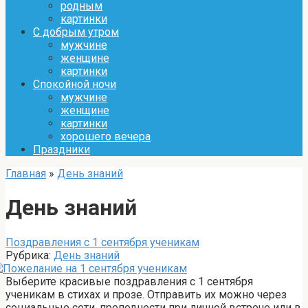
родным
картинки
С добрым утром
мужчине
женщине
картинки
Спокойной ночи
мужчине
женщине
картинки
хорошего вечера
Праздники
Главная
»
День знаний
День знаний
Поздравления с 1 сентября ученикам
Рубрика:
День знаний
Выберите красивые поздравления с 1 сентября
ученикам в стихах и прозе. Отправить их можно через
социальные сети, преподнести при личной встрече или в