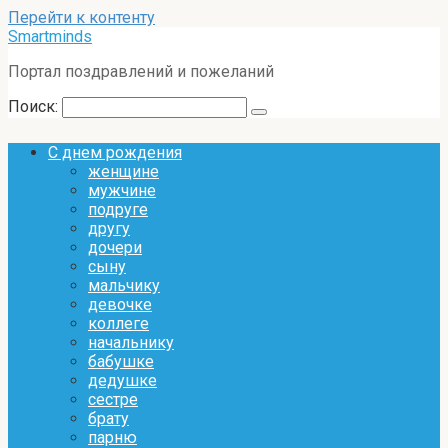
Перейти к контенту
Smartminds
Портал поздравлений и пожеланий
Поиск:
С днем рождения
женщине
мужчине
подруге
другу
дочери
сыну
мальчику
девочке
коллеге
начальнику
бабушке
дедушке
сестре
брату
парню