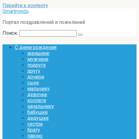
Перейти к контенту
Smartminds
Портал поздравлений и пожеланий
Поиск:
С днем рождения
женщине
мужчине
подруге
другу
дочери
сыну
мальчику
девочке
коллеге
начальнику
бабушке
дедушке
сестре
брату
парню