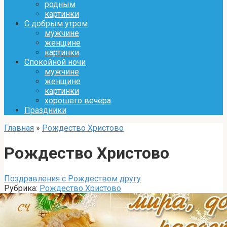
родным
картинки
С добрым утром
мужчине
женщине
картинки
Спокойной ночи
мужчине
женщине
картинки
хорошего вечера
Праздники
Главная
»
Рождество Христово
Рождество Христово
Поздравления с Рождеством другу
Рубрика:
Рождество Христово