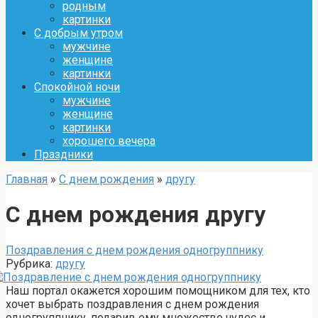
родным
картинки
С добрым утром
мужчине
женщине
картинки
Спокойной ночи
мужчине
женщине
картинки
хорошего вечера
Праздники
Главная
»
С днем рождения
»
другу
С днем рождения другу
Поздравления с днем рождения одногруппнику
Рубрика:
другу
Наш портал окажется хорошим помощником для тех, кто
хочет выбрать поздравления с днем рождения
одногруппнику, подарив ему множество чудес и