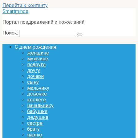
Перейти к контенту
Smartminds
Портал поздравлений и пожеланий
Поиск:
С днем рождения
женщине
мужчине
подруге
другу
дочери
сыну
мальчику
девочке
коллеге
начальнику
бабушке
дедушке
сестре
брату
парню