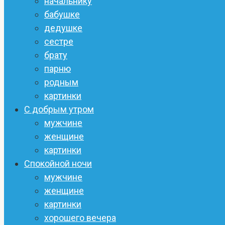
начальнику
бабушке
дедушке
сестре
брату
парню
родным
картинки
С добрым утром
мужчине
женщине
картинки
Спокойной ночи
мужчине
женщине
картинки
хорошего вечера