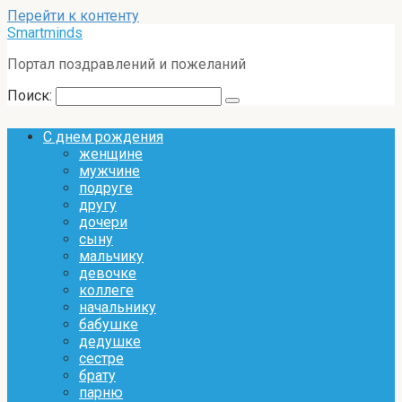
Перейти к контенту
Smartminds
Портал поздравлений и пожеланий
Поиск:
С днем рождения
женщине
мужчине
подруге
другу
дочери
сыну
мальчику
девочке
коллеге
начальнику
бабушке
дедушке
сестре
брату
парню