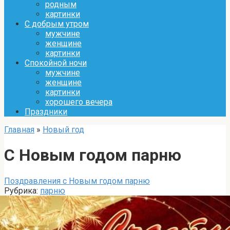
родным
картинки
С добрым утром
мужчине
женщине
картинки
Спокойной ночи
мужчине
женщине
картинки
хорошего вечера
Праздники
Главная
»
Новый год
С Новым годом парню
Поздравления с Новым годом парню
Рубрика:
парню