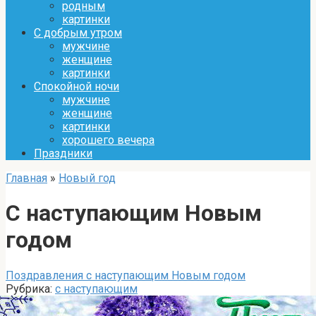
родным
картинки
С добрым утром
мужчине
женщине
картинки
Спокойной ночи
мужчине
женщине
картинки
хорошего вечера
Праздники
Главная
»
Новый год
С наступающим Новым
годом
Поздравления с наступающим Новым годом
Рубрика:
с наступающим