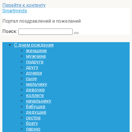
Перейти к контенту
Smartminds
Портал поздравлений и пожеланий
Поиск:
С днем рождения
женщине
мужчине
подруге
другу
дочери
сыну
мальчику
девочке
коллеге
начальнику
бабушке
дедушке
сестре
брату
парню